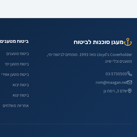
מעגן סוכנות לביטוח
ביטוח מטענים
ביטוח מטענים
Lloyd's Coverholder מאז 1993. מומחים לביטוח ימי,
מטענים וכלי שיט.
ביטוח מטען ימי
03-5730500
ביטוח מטען אווירי
rom@maagan.net
ביטוח יבוא
שלם 3, רמת גן
ביטוח יצוא
אחריות משלחים